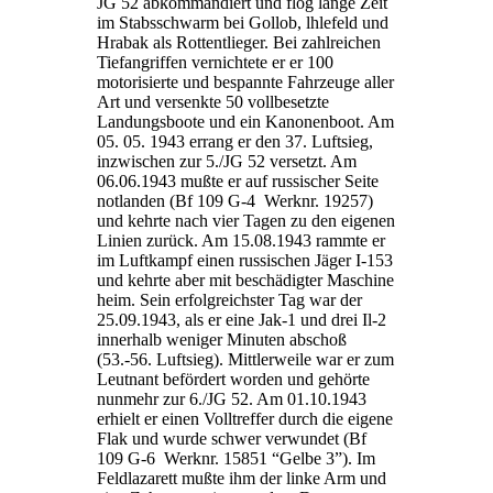
JG 52 abkommandiert und flog lange Zeit
im Stabsschwarm bei Gollob, lhlefeld und
Hrabak als Rottentlieger. Bei zahlreichen
Tiefangriffen vernichtete er er 100
motorisierte und bespannte Fahrzeuge aller
Art und versenkte 50 vollbesetzte
Landungsboote und ein Kanonenboot. Am
05. 05. 1943 errang er den 37. Luftsieg,
inzwischen zur 5./JG 52 versetzt. Am
06.06.1943 mußte er auf russischer Seite
notlanden (Bf 109 G-4 Werknr. 19257)
und kehrte nach vier Tagen zu den eigenen
Linien zurück. Am 15.08.1943 rammte er
im Luftkampf einen russischen Jäger I-153
und kehrte aber mit beschädigter Maschine
heim. Sein erfolgreichster Tag war der
25.09.1943, als er eine Jak-1 und drei Il-2
innerhalb weniger Minuten abschoß
(53.-56. Luftsieg). Mittlerweile war er zum
Leutnant befördert worden und gehörte
nunmehr zur 6./JG 52. Am 01.10.1943
erhielt er einen Volltreffer durch die eigene
Flak und wurde schwer verwundet (Bf
109 G-6 Werknr. 15851 “Gelbe 3”). Im
Feldlazarett mußte ihm der linke Arm und