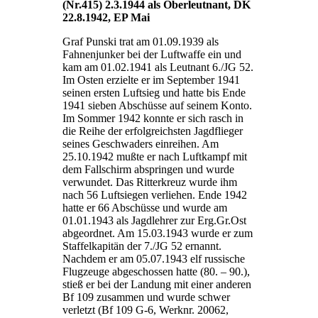
(Nr.415) 2.3.1944 als Oberleutnant, DK
22.8.1942, EP Mai
Graf Punski trat am 01.09.1939 als
Fahnenjunker bei der Luftwaffe ein und
kam am 01.02.1941 als Leutnant 6./JG 52.
Im Osten erzielte er im September 1941
seinen ersten Luftsieg und hatte bis Ende
1941 sieben Abschüsse auf seinem Konto.
Im Sommer 1942 konnte er sich rasch in
die Reihe der erfolgreichsten Jagdflieger
seines Geschwaders einreihen. Am
25.10.1942 mußte er nach Luftkampf mit
dem Fallschirm abspringen und wurde
verwundet. Das Ritterkreuz wurde ihm
nach 56 Luftsiegen verliehen. Ende 1942
hatte er 66 Abschüsse und wurde am
01.01.1943 als Jagdlehrer zur Erg.Gr.Ost
abgeordnet. Am 15.03.1943 wurde er zum
Staffelkapitän der 7./JG 52 ernannt.
Nachdem er am 05.07.1943 elf russische
Flugzeuge abgeschossen hatte (80. – 90.),
stieß er bei der Landung mit einer anderen
Bf 109 zusammen und wurde schwer
verletzt (Bf 109 G-6, Werknr. 20062,