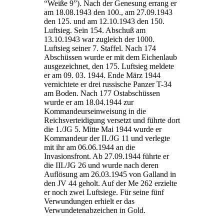
“Weiße 9”). Nach der Genesung errang er
am 18.08.1943 den 100., am 27.09.1943
den 125. und am 12.10.1943 den 150.
Luftsieg. Sein 154. Abschuß am
13.10.1943 war zugleich der 1000.
Luftsieg seiner 7. Staffel. Nach 174
Abschüssen wurde er mit dem Eichenlaub
ausgezeichnet, den 175. Luftsieg meldete
er am 09. 03. 1944. Ende März 1944
vernichtete er drei russische Panzer T-34
am Boden. Nach 177 Ostabschüssen
wurde er am 18.04.1944 zur
Kommandeurseinweisung in die
Reichsverteidigung versetzt und führte dort
die 1./JG 5. Mitte Mai 1944 wurde er
Kommandeur der II./JG 11 und verlegte
mit ihr am 06.06.1944 an die
Invasionsfront. Ab 27.09.1944 führte er
die III./JG 26 und wurde nach deren
Auflösung am 26.03.1945 von Galland in
den JV 44 geholt. Auf der Me 262 erzielte
er noch zwei Luftsiege. Für seine fünf
Verwundungen erhielt er das
Verwundetenabzeichen in Gold.