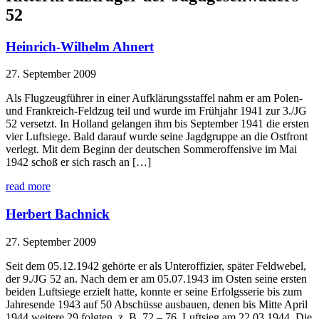
52
Heinrich-Wilhelm Ahnert
27. September 2009
Als Flugzeugführer in einer Aufklärungsstaffel nahm er am Polen-
und Frankreich-Feldzug teil und wurde im Frühjahr 1941 zur 3./JG
52 versetzt. In Holland gelangen ihm bis September 1941 die ersten
vier Luftsiege. Bald darauf wurde seine Jagdgruppe an die Ostfront
verlegt. Mit dem Beginn der deutschen Sommeroffensive im Mai
1942 schoß er sich rasch an […]
read more
Herbert Bachnick
27. September 2009
Seit dem 05.12.1942 gehörte er als Unteroffizier, später Feldwebel,
der 9./JG 52 an. Nach dem er am 05.07.1943 im Osten seine ersten
beiden Luftsiege erzielt hatte, konnte er seine Erfolgsserie bis zum
Jahresende 1943 auf 50 Abschüsse ausbauen, denen bis Mitte April
1944 weitere 29 folgten, z. B. 72 – 76. Luftsieg am 22.03.1944. Die