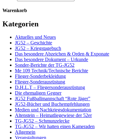
Warenkorb
Kategorien
Aktuelles und Neues
JG52 – Geschichte
JG52 – Kriegstagebuch
Das besondere Abzeichen & Orden & Exponate
Das besondere Dokument – Urkunde
Sonder-Berichte der TG-JG52
Me 109 Technik/Technische Berichte
Flieger-Sonderbekleidung
Flieger-Sonderausrüstung
D.H.L.T – Fliegersonderausrüstung
Die ehemaligen Gegner
JG52 Fußballmannschaft “Rote Jäger”
JG52-Bücher und Buchempfehlungen
Medien und Nachkriegsdokumentation
Altenstein – Heimatliegewiese der 52er
TG-JG52 – Schmunzelecke
TG-JG52 – Wir hatten einen Kameraden
Allgemein
Veranstaltungen