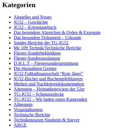
Kategorien
Aktuelles und Neues
JG52 – Geschichte
JG52 – Kriegstagebuch
Das besondere Abzeichen & Orden & Exponate
Das besondere Dokument – Urkunde
Sonder-Berichte der TG-JG52
Me 109 Technik/Technische Berichte
Flieger-Sonderbekleidung
Flieger-Sonderausrüstung
D.H.L.T – Fliegersonderausrüstung
Die ehemaligen Gegner
JG52 Fußballmannschaft “Rote Jäger”
JG52-Bücher und Buchempfehlungen
Medien und Nachkriegsdokumentation
Altenstein – Heimatliegewiese der 52er
TG-JG52 – Schmunzelecke
TG-JG52 – Wir hatten einen Kameraden
Allgemein
Veranstaltungen
Technische Berichte
Technikmuseum Sinsheim & Speyer
ARGE