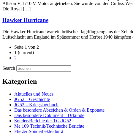
Allison V-1710 V-Motor angetrieben. Sie wurde von den Curtiss-Werke
Die Royal […]
Hawker Hurricane
Die Hawker Hurricane war ein britisches Jagdflugzeug aus der Zeit 
Luftschlacht um England im Spätsommer und Herbst 1940 kämpften d
Seite 1 von 2
1
(current)
2
Search
Kategorien
Aktuelles und Neues
JG52 – Geschichte
JG52 – Kriegstagebuch
Das besondere Abzeichen & Orden & Exponate
Das besondere Dokument – Urkunde
Sonder-Berichte der TG-JG52
Me 109 Technik/Technische Berichte
Flieger-Sonderbekleidung