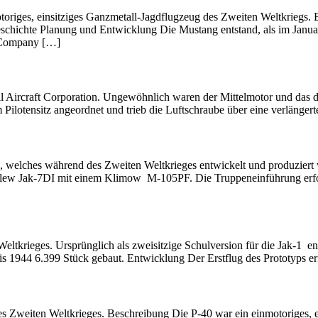
riges, einsitziges Ganzmetall-Jagdflugzeug des Zweiten Weltkriegs. E
chichte Planung und Entwicklung Die Mustang entstand, als im Januar
n Company […]
l Aircraft Corporation. Ungewöhnlich waren der Mittelmotor und das 
 Pilotensitz angeordnet und trieb die Luftschraube über eine verlänger
eug, welches während des Zweiten Weltkrieges entwickelt und produzi
owlew Jak-7DI mit einem Klimow M-105PF. Die Truppeneinführung erfo
ltkrieges. Ursprünglich als zweisitzige Schulversion für die Jak-1 en
bis 1944 6.399 Stück gebaut. Entwicklung Der Erstflug des Prototyps e
 Zweiten Weltkrieges. Beschreibung Die P-40 war ein einmotoriges, e