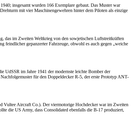
ar 1940; insgesamt wurden 166 Exemplare gebaut. Das Muster war
e Drehturm mit vier Maschinengewehren hinter dem Piloten als einzige
eug, das im Zweiten Weltkrieg von den sowjetischen Luftstreitkräften
ung feindlicher gepanzerter Fahrzeuge, obwohl es auch gegen „weiche
 die UdSSR im Jahre 1941 der modernste leichte Bomber der
s Nachfolgemuster für den Doppeldecker R-5, der erste Prototyp ANT-
d Vultee Aircraft Co.). Der viermotorige Hochdecker war im Zweiten
lte die US Army, dass Consolidated ebenfalls die B-17 produziert,