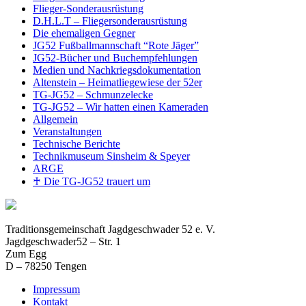
Flieger-Sonderausrüstung
D.H.L.T – Fliegersonderausrüstung
Die ehemaligen Gegner
JG52 Fußballmannschaft “Rote Jäger”
JG52-Bücher und Buchempfehlungen
Medien und Nachkriegsdokumentation
Altenstein – Heimatliegewiese der 52er
TG-JG52 – Schmunzelecke
TG-JG52 – Wir hatten einen Kameraden
Allgemein
Veranstaltungen
Technische Berichte
Technikmuseum Sinsheim & Speyer
ARGE
♰ Die TG-JG52 trauert um
Traditionsgemeinschaft Jagdgeschwader 52 e. V.
Jagdgeschwader52 – Str. 1
Zum Egg
D – 78250 Tengen
Impressum
Kontakt