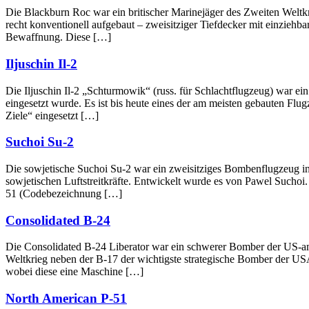
Die Blackburn Roc war ein britischer Marinejäger des Zweiten Weltk
recht konventionell aufgebaut – zweisitziger Tiefdecker mit einzieh
Bewaffnung. Diese […]
Iljuschin Il-2
Die Iljuschin Il-2 „Schturmowik“ (russ. für Schlachtflugzeug) war ein
eingesetzt wurde. Es ist bis heute eines der am meisten gebauten F
Ziele“ eingesetzt […]
Suchoi Su-2
Die sowjetische Suchoi Su-2 war ein zweisitziges Bombenflugzeug i
sowjetischen Luftstreitkräfte. Entwickelt wurde es von Pawel Sucho
51 (Codebezeichnung […]
Consolidated B-24
Die Consolidated B-24 Liberator war ein schwerer Bomber der US-am
Weltkrieg neben der B-17 der wichtigste strategische Bomber der US
wobei diese eine Maschine […]
North American P-51