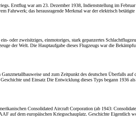
riegs. Erstflug war am 23. Dezember 1938, Indienststellung im Febru
barem Fahrwerk; das herausragende Merkmal war der elektrisch betätigt
 ein- oder zweisitziges, einmotoriges, stark gepanzertes Schlachtflugz
lugzeuge der Welt. Die Hauptaufgabe dieses Flugzeugs war die Bekämpf
n Ganzmetallbauweise und zum Zeitpunkt des deutschen Überfalls auf
i. Geschichte und Einsatz Die Entwicklung dieses Typs begann 1936 al
erikanischen Consolidated Aircraft Corporation (ab 1943: Consolidate
AAF auf dem europäischen Kriegsschauplatz. Geschichte Eigentlich wol