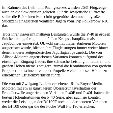
Im Rahmen des Leih- und Pachtgesetzes wurden 2631 Flugzeuge
auch an die Sowjetunion geliefert. Für die sowjetische Luftwaffe
stellte die P-40 einen Fortschritt gegenüber den noch in großer
Stückzahl eingesetzten veralteten Jägern vom Typ Polikarpow I-16
dar.
Trotz ihrer insgesamt mäßigen Leistungen wurde die P-40 in großen
Stückzahlen gefertigt und auf allen Kriegsschauplätzen als
Jagdbomber eingesetzt. Obwohl sie mit immer stärkeren Motoren
ausgerüstet wurde, blieben ihre Flugleistungen immer weiter hinter
denen anderer zeitgenössischer Jagdflugzeuge zurück. Die von
Allison-Motoren angetriebenen Varianten konnten aufgrund des
einstufigen Eingang-Laders ihre schwache Leistung in mittleren und
großen Höhen niemals steigern, zumal die Kombination von großem
Propeller und schnelldrehender Propellerwelle in diesen Höhen zu
erheblichen Effizienzverlusten führte.
Die von mit Zweigang-Ladern versehenen Rolls-Royce Merlin-
Motoren mit etwas günstigerem Übersetzungsverhältnis der
Propellerwelle angetriebenen Varianten P-40F und P-40L hatten die
besten Höhenleistungen der P-40-Serie, aber auch sie konnten
weder die Leistungen der Bf 109F noch die der neueren Varianten
der Bf 109 oder gar die der Focke-Wulf Fw 190 erreichen.