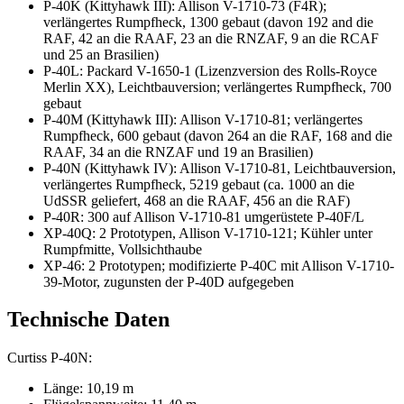
P-40K (Kittyhawk III): Allison V-1710-73 (F4R);
verlängertes Rumpfheck, 1300 gebaut (davon 192 and die
RAF, 42 an die RAAF, 23 an die RNZAF, 9 an die RCAF
und 25 an Brasilien)
P-40L: Packard V-1650-1 (Lizenzversion des Rolls-Royce
Merlin XX), Leichtbauversion; verlängertes Rumpfheck, 700
gebaut
P-40M (Kittyhawk III): Allison V-1710-81; verlängertes
Rumpfheck, 600 gebaut (davon 264 an die RAF, 168 and die
RAAF, 34 an die RNZAF und 19 an Brasilien)
P-40N (Kittyhawk IV): Allison V-1710-81, Leichtbauversion,
verlängertes Rumpfheck, 5219 gebaut (ca. 1000 an die
UdSSR geliefert, 468 an die RAAF, 456 an die RAF)
P-40R: 300 auf Allison V-1710-81 umgerüstete P-40F/L
XP-40Q: 2 Prototypen, Allison V-1710-121; Kühler unter
Rumpfmitte, Vollsichthaube
XP-46: 2 Prototypen; modifizierte P-40C mit Allison V-1710-
39-Motor, zugunsten der P-40D aufgegeben
Technische Daten
Curtiss P-40N:
Länge: 10,19 m