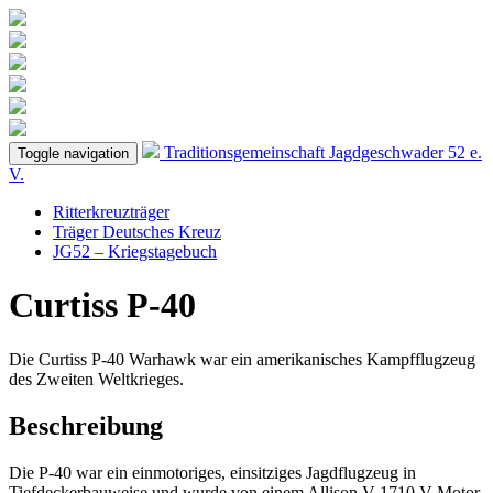
Traditionsgemeinschaft
Jagdgeschwader 52
e.
Toggle navigation
V.
Ritterkreuzträger
Träger Deutsches Kreuz
JG52 – Kriegstagebuch
Curtiss P-40
Die Curtiss P-40 Warhawk war ein amerikanisches Kampfflugzeug
des Zweiten Weltkrieges.
Beschreibung
Die P-40 war ein einmotoriges, einsitziges Jagdflugzeug in
Tiefdeckerbauweise und wurde von einem Allison V-1710 V-Motor