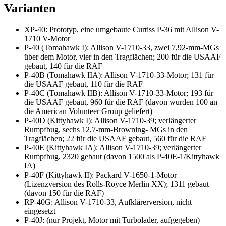
Varianten
XP-40: Prototyp, eine umgebaute Curtiss P-36 mit Allison V-
1710 V-Motor
P-40 (Tomahawk I): Allison V-1710-33, zwei 7,92-mm-MGs
über dem Motor, vier in den Tragflächen; 200 für die USAAF
gebaut, 140 für die RAF
P-40B (Tomahawk IIA): Allison V-1710-33-Motor; 131 für
die USAAF gebaut, 110 für die RAF
P-40C (Tomahawk IIB): Allison V-1710-33-Motor; 193 für
die USAAF gebaut, 960 für die RAF (davon wurden 100 an
die American Volunteer Group geliefert)
P-40D (Kittyhawk I): Allison V-1710-39; verlängerter
Rumpfbug, sechs 12,7-mm-Browning- MGs in den
Tragflächen; 22 für die USAAF gebaut, 560 für die RAF
P-40E (Kittyhawk IA): Allison V-1710-39; verlängerter
Rumpfbug, 2320 gebaut (davon 1500 als P-40E-1/Kittyhawk
IA)
P-40F (Kittyhawk II): Packard V-1650-1-Motor
(Lizenzversion des Rolls-Royce Merlin XX); 1311 gebaut
(davon 150 für die RAF)
RP-40G: Allison V-1710-33, Aufklärerversion, nicht
eingesetzt
P-40J: (nur Projekt, Motor mit Turbolader, aufgegeben)