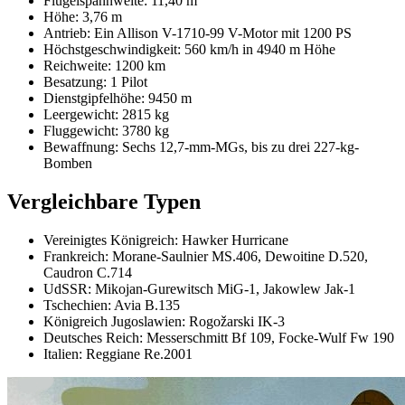
Flügelspannweite: 11,40 m
Höhe: 3,76 m
Antrieb: Ein Allison V-1710-99 V-Motor mit 1200 PS
Höchstgeschwindigkeit: 560 km/h in 4940 m Höhe
Reichweite: 1200 km
Besatzung: 1 Pilot
Dienstgipfelhöhe: 9450 m
Leergewicht: 2815 kg
Fluggewicht: 3780 kg
Bewaffnung: Sechs 12,7-mm-MGs, bis zu drei 227-kg-
Bomben
Vergleichbare Typen
Vereinigtes Königreich: Hawker Hurricane
Frankreich: Morane-Saulnier MS.406, Dewoitine D.520,
Caudron C.714
UdSSR: Mikojan-Gurewitsch MiG-1, Jakowlew Jak-1
Tschechien: Avia B.135
Königreich Jugoslawien: Rogožarski IK-3
Deutsches Reich: Messerschmitt Bf 109, Focke-Wulf Fw 190
Italien: Reggiane Re.2001