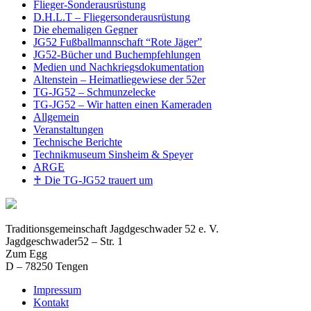
Flieger-Sonderausrüstung
D.H.L.T – Fliegersonderausrüstung
Die ehemaligen Gegner
JG52 Fußballmannschaft “Rote Jäger”
JG52-Bücher und Buchempfehlungen
Medien und Nachkriegsdokumentation
Altenstein – Heimatliegewiese der 52er
TG-JG52 – Schmunzelecke
TG-JG52 – Wir hatten einen Kameraden
Allgemein
Veranstaltungen
Technische Berichte
Technikmuseum Sinsheim & Speyer
ARGE
♰ Die TG-JG52 trauert um
Traditionsgemeinschaft Jagdgeschwader 52 e. V.
Jagdgeschwader52 – Str. 1
Zum Egg
D – 78250 Tengen
Impressum
Kontakt