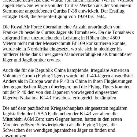
angetrieben. Sie wurde von den Curtiss-Werken aus der von einem
Sternmotor angetriebenen Curtiss P-36 entwickelt. Der Erstflug
erfolgte 1938, die Serienfertigung von 1939 bis 1944.
Die Royal Air Force übernahm eine Anzahl ursprünglich von
Frankreich bestellte Curtiss-Jäger als Tomahawk. Da die Tomahawk
aufgrund ihrer unzureichenden Leistung in Höhen über 4500
Metern nicht mit der Messerschmitt Bf 109 konkurrieren konnte,
wurde sie in Nordafrika eingesetzt, wo sie sich in niedriger bis
mittlerer Höhe dank ihrer guten Manövrierfähigkeit als brauchbarer
Jäger und Jagdbomber erwies.
Auch die für die Republik China kämpfende, irreguläre American
Volunteer Group (Flying Tigers) wurde mit P-40-Jägern ausgerüstet.
Anders als in Europa war die P-40 in China in ihren Flugleistungen
den gegnerischen Jägern überlegen, und die Flying Tigers konnten
mit der P-40 den von den Japanern vorwiegend eingesetzten
Jägertyp Nakajima Ki-43 Hayabusa erfolgreich bekämpfen.
Die auf dem pazifischen Kriegsschauplatz eingesetzten regulären
Jagdstaffeln der USAAF, die neben der Ki-43 vor allem die
Mitsubishi A6M Zero zum Gegner hatten, hatten in den ersten
Monaten größere Schwierigkeiten als die Flying Tigers, die
Schwächen der wendigen japanischen Jäger zu finden und
auszunutzen.