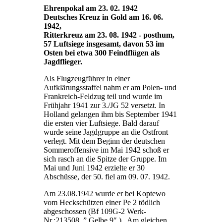
Ehrenpokal am 23. 02. 1942
Deutsches Kreuz in Gold am 16. 06.
1942,
Ritterkreuz am 23. 08. 1942 - posthum,
57 Luftsiege insgesamt, davon 53 im
Osten bei etwa 300 Feindflügen als
Jagdflieger.
Als Flugzeugführer in einer
Aufklärungsstaffel nahm er am Polen- und
Frankreich-Feldzug teil und wurde im
Frühjahr 1941 zur 3./JG 52 versetzt. In
Holland gelangen ihm bis September 1941
die ersten vier Luftsiege. Bald darauf
wurde seine Jagdgruppe an die Ostfront
verlegt. Mit dem Beginn der deutschen
Sommeroffensive im Mai 1942 schoß er
sich rasch an die Spitze der Gruppe. Im
Mai und Juni 1942 erzielte er 30
Abschüsse, der 50. fiel am 09. 07. 1942.
Am 23.08.1942 wurde er bei Koptewo
vom Heckschützen einer Pe 2 tödlich
abgeschossen (Bf 109G-2 Werk-
Nr.:213508 ” Gelbe 9″ ). Am gleichen