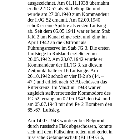
ausgezeichnet. Am 01.11.1938 übernahm
er die 2./JG 52 als Staffelkapitän und
wurde am 27.08.1940 zum Kommandeur
der I./JG 52 ernannt. Am 02.09.1940
schoß er eine Spitfire als ersten Luftsieg
ab. Seit dem 05.05.1941 war er beim Stab
Jafü 2 am Kanal einge setzt und ging im
April 1942 an die Ostfront als
Führungsreserve im Stab JG 3. Die ersten
Luftsiege in Rußland erzielte er am
20.05.1942. Am 23.07.1942 wurde er
Kommandeur der III./JG 3, zu diesem
Zeitpunkt hatte er 16 Luftsiege. Am
26.10.1942 schoß er vier II-2 ab (44. –
47.) und erhielt nach 53 Abschüssen das
Ritterkreuz. Im Mai/Juni 1943 war er
zugleich stellvertretender Kommodore des
JG 52, errang am 02.05.1943 den 64. und
am 05.07.1943 mit drei Pe-2-Bombern den
65.-67. Luftsieg.
Am 14.07.1943 wurde er bei Belgorod
durch russische Flak abgeschossen, konnte
sich mit dem Fallschirm retten und geriet in
russische Gefangenschaft (Bf 109 G-6,