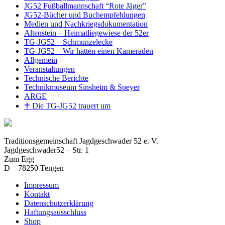
JG52 Fußballmannschaft “Rote Jäger”
JG52-Bücher und Buchempfehlungen
Medien und Nachkriegsdokumentation
Altenstein – Heimatliegewiese der 52er
TG-JG52 – Schmunzelecke
TG-JG52 – Wir hatten einen Kameraden
Allgemein
Veranstaltungen
Technische Berichte
Technikmuseum Sinsheim & Speyer
ARGE
♰ Die TG-JG52 trauert um
Traditionsgemeinschaft Jagdgeschwader 52 e. V.
Jagdgeschwader52 – Str. 1
Zum Egg
D – 78250 Tengen
Impressum
Kontakt
Datenschutzerklärung
Haftungsausschluss
Shop