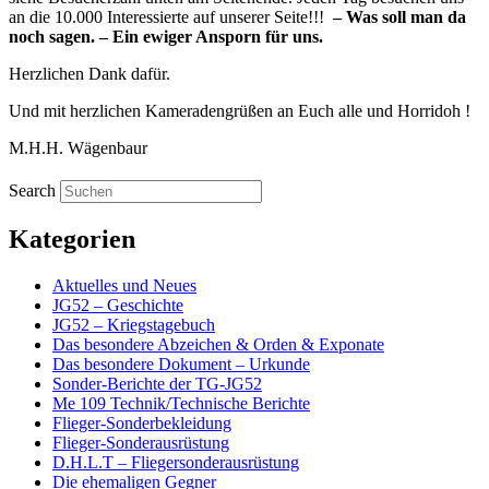
an die 10.000 Interessierte auf unserer Seite!!!
– Was soll man da
noch sagen. – Ein ewiger Ansporn für uns.
Herzlichen Dank dafür.
Und mit herzlichen Kameradengrüßen an Euch alle und Horridoh !
M.H.H. Wägenbaur
Search
Kategorien
Aktuelles und Neues
JG52 – Geschichte
JG52 – Kriegstagebuch
Das besondere Abzeichen & Orden & Exponate
Das besondere Dokument – Urkunde
Sonder-Berichte der TG-JG52
Me 109 Technik/Technische Berichte
Flieger-Sonderbekleidung
Flieger-Sonderausrüstung
D.H.L.T – Fliegersonderausrüstung
Die ehemaligen Gegner