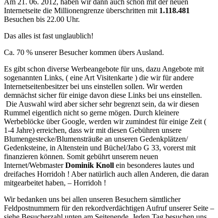
Am 21. 06. 2012, haben wir dann auch schon mit der neuen
Internetseite die Millionengrenze überschritten mit
1.118.481
Besuchen bis 22.00 Uhr.
Das alles ist fast unglaublich!
Ca. 70 % unserer Besucher kommen übers Ausland.
Es gibt schon diverse Werbeangebote für uns, dazu Angebote mit
sogenannten Links, ( eine Art Visitenkarte ) die wir für andere
Internetseitenbesitzer bei uns einstellen sollen. Wir werden
demnächst sicher für einige davon diese Links bei uns einstellen.
Die Auswahl wird aber sicher sehr begrenzt sein, da wir diesen
Rummel eigentlich nicht so gerne mögen. Durch kleinere
Werbeblöcke über Google, werden wir zumindest für einige Zeit (
1-4 Jahre) erreichen, dass wir mit diesen Gebühren unsere
Blumengestecke/Blumensträuße an unseren Gedenkplätzen/
Gedenksteine, in Altenstein und Büchel/Jabo G 33, vorerst mit
finanzieren können. Somit gebührt unserem neuen
Internet/Webmaster
Dominik Knoll
ein besonderes lautes und
dreifaches Horridoh ! Aber natürlich auch allen Anderen, die daran
mitgearbeitet haben, – Horridoh !
Wir bedanken uns bei allen unseren Besuchern sämtlicher
Feldpostnummern für den rekordverdächtigen Aufruf unserer Seite –
siehe Besucherzahl unten am Seitenende. Jeden Tag besuchen uns