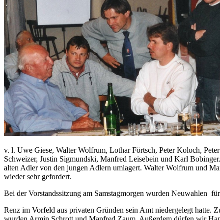
v. l. Uwe Giese, Walter Wolfrum, Lothar Förtsch, Peter Koloch, Pete
Schweizer, Justin Sigmundski, Manfred Leisebein und Karl Bobinger
alten Adler von den jungen Adlern umlagert. Walter Wolfrum und Ma
wieder sehr gefordert.
Bei der Vorstandssitzung am Samstagmorgen wurden Neuwahlen f
Renz im Vorfeld aus privaten Gründen sein Amt niedergelegt hatte. 
wurden Armin Schrott und Manfred Zaum. Außerdem dürfen wir Hans