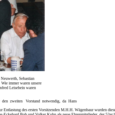
r Neuwerth, Sebastian
. Wie immer waren unsere
nfred Leisebein waren
ür den zweiten Vorstand notwendig, da Hans
Zur Entlastung des ersten Vorsitzenden M.H.H. Wägenbaur wurden diesm
-Eckehard Bob und Volker Kuhn als neue Ehrenmitglieder der 52er 