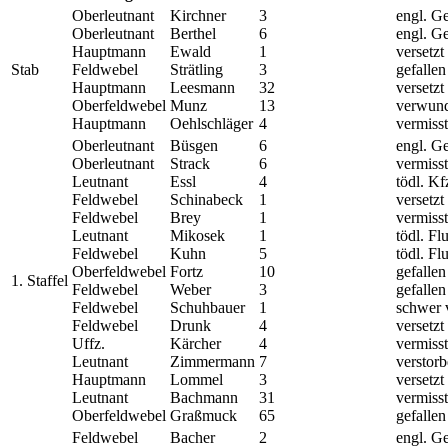
Oberleutnant
Kirchner
3
engl. G
Oberleutnant
Berthel
6
engl. G
Hauptmann
Ewald
1
versetzt
Stab
Feldwebel
Strätling
3
gefallen
Hauptmann
Leesmann
32
versetzt
Oberfeldwebel
Munz
13
verwund
Hauptmann
Oehlschläger
4
vermisst
Oberleutnant
Büsgen
6
engl. G
Oberleutnant
Strack
6
vermisst
Leutnant
Essl
4
tödl. Kf
Feldwebel
Schinabeck
1
versetzt
Feldwebel
Brey
1
vermisst
Leutnant
Mikosek
1
tödl. Fl
Feldwebel
Kuhn
5
tödl. Fl
Oberfeldwebel
Fortz
10
gefallen
1. Staffel
Feldwebel
Weber
3
gefallen
Feldwebel
Schuhbauer
1
schwer v
Feldwebel
Drunk
4
versetzt
Uffz.
Kärcher
4
vermisst
Leutnant
Zimmermann
7
verstor
Hauptmann
Lommel
3
versetzt
Leutnant
Bachmann
31
vermisst
Oberfeldwebel
Graßmuck
65
gefallen
Feldwebel
Bacher
2
engl. G