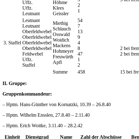
Uffz.
Höhme
2
Uffz.
Klees
1
Leutnant
Geissler
Leutnant
54
Miethig
Leutnant
7
Schlauch
Oberfeldwebel
13
Osswald
Oberfeldwebel
9
Woidich
3. Staffel
Oberfeldwebel
4
Mackens
Oberfeldwebel
8
2 bei fr
Hohmeyer
Feldwebel
47
2 bei fr
Freuwürth
Uffz.
1
Apfl
Staffel
2
Summe
458
15 bei f
II. Gruppe:
Gruppenkommandeur:
– Hptm. Hans-Günther von Kornatzki, 10.39 – 26.8.40
– Hptm. Wilhelm Ensslen, 27.8.40 – 2.11.40
– Hptm. Erich Woitke, 3.11.40 – 28.2.42
Einheit
Dienstgrad
Name
Zahl der Abschüsse
Be