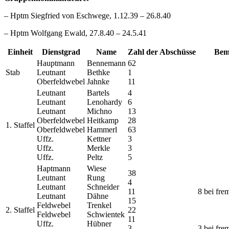
– Hptm Siegfried von Eschwege, 1.12.39 – 26.8.40
– Hptm Wolfgang Ewald, 27.8.40 – 24.5.41
Einheit
Dienstgrad
Name
Zahl der Abschüsse
Bem
Hauptmann
Bennemann
62
Stab
Leutnant
Bethke
1
Oberfeldwebel
Jahnke
11
Leutnant
Bartels
4
Leutnant
Lenohardy
6
Leutnant
Michno
13
Oberfeldwebel
Heitkamp
28
1. Staffel
Oberfeldwebel
Hammerl
63
Uffz.
Kettner
3
Uffz.
Merkle
3
Uffz.
Peltz
5
Haptmann
Wiese
38
Leutnant
Rung
4
Leutnant
Schneider
11
8 bei fr
Leutnant
Dähne
15
Feldwebel
Trenkel
2. Staffel
22
Feldwebel
Schwientek
11
Uffz.
Hübner
3
3 bei fr