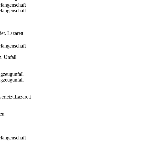
efangenschaft
efangenschaft
et, Lazarett
efangenschaft
z. Unfall
ugzeugunfall
ugzeugunfall
erletzt,Lazarett
ben
efangenschaft