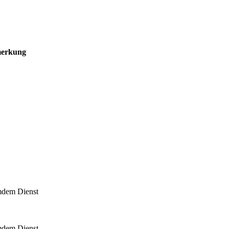
erkung
emdem Dienst
emdem Dienst