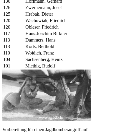
130
Hoffmann, Gerhard
126
Zwernemann, Josef
125
Hrabak, Dieter
120
Wachowiak, Friedrich
120
Obleser, Friedrich
117
Hans-Joachim Birkner
113
Dammers, Hans
113
Korts, Berthold
110
Woidich, Franz
104
Sachsenberg, Heinz
101
Miethig, Rudolf
Vorbereitung für einen Jagdbomberangriff auf