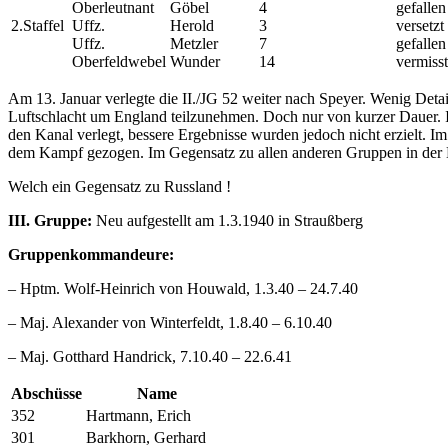
Oberleutnant
Göbel
4
gefallen
2.Staffel
Uffz.
Herold
3
versetzt
Uffz.
Metzler
7
gefallen
Oberfeldwebel
Wunder
14
vermisst
Am 13. Januar verlegte die II./JG 52 weiter nach Speyer. Wenig Detai
Luftschlacht um England teilzunehmen. Doch nur von kurzer Dauer. 
den Kanal verlegt, bessere Ergebnisse wurden jedoch nicht erzielt. 
dem Kampf gezogen. Im Gegensatz zu allen anderen Gruppen in der Lu
Welch ein Gegensatz zu Russland !
III. Gruppe:
Neu aufgestellt am 1.3.1940 in Straußberg
Gruppenkommandeure:
– Hptm. Wolf-Heinrich von Houwald, 1.3.40 – 24.7.40
– Maj. Alexander von Winterfeldt, 1.8.40 – 6.10.40
– Maj. Gotthard Handrick, 7.10.40 – 22.6.41
Abschüsse
Name
352
Hartmann, Erich
301
Barkhorn, Gerhard