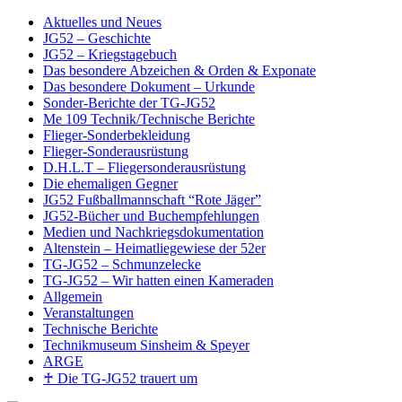
Aktuelles und Neues
JG52 – Geschichte
JG52 – Kriegstagebuch
Das besondere Abzeichen & Orden & Exponate
Das besondere Dokument – Urkunde
Sonder-Berichte der TG-JG52
Me 109 Technik/Technische Berichte
Flieger-Sonderbekleidung
Flieger-Sonderausrüstung
D.H.L.T – Fliegersonderausrüstung
Die ehemaligen Gegner
JG52 Fußballmannschaft “Rote Jäger”
JG52-Bücher und Buchempfehlungen
Medien und Nachkriegsdokumentation
Altenstein – Heimatliegewiese der 52er
TG-JG52 – Schmunzelecke
TG-JG52 – Wir hatten einen Kameraden
Allgemein
Veranstaltungen
Technische Berichte
Technikmuseum Sinsheim & Speyer
ARGE
♰ Die TG-JG52 trauert um