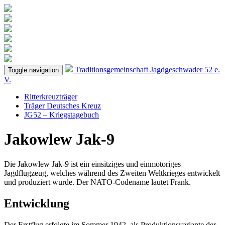
Traditionsgemeinschaft
Jagdgeschwader 52
e.
Toggle navigation
V.
Ritterkreuzträger
Träger Deutsches Kreuz
JG52 – Kriegstagebuch
Jakowlew Jak-9
Die Jakowlew Jak-9 ist ein einsitziges und einmotoriges
Jagdflugzeug, welches während des Zweiten Weltkrieges entwickelt
und produziert wurde. Der NATO-Codename lautet Frank.
Entwicklung
Der Erstflug erfolgte im Sommer 1942, als Produktionsvariante der