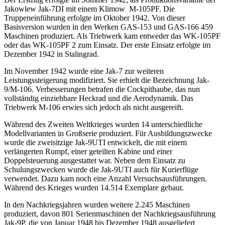
Jakowlew Jak-7DI mit einem Klimow M-105PF. Die
Truppeneinführung erfolgte im Oktober 1942. Von dieser
Basisversion wurden in den Werken GAS-153 und GAS-166 459
Maschinen produziert. Als Triebwerk kam entweder das WK-105PF
oder das WK-105PF 2 zum Einsatz. Der erste Einsatz erfolgte im
Dezember 1942 in Stalingrad.
Im November 1942 wurde eine Jak-7 zur weiteren
Leistungssteigerung modifiziert. Sie erhielt die Bezeichnung Jak-
9/M-106. Verbesserungen betrafen die Cockpithaube, das nun
vollständig einziehbare Heckrad und die Aerodynamik. Das
Triebwerk M-106 erwies sich jedoch als nicht ausgereift.
Während des Zweiten Weltkrieges wurden 14 unterschiedliche
Modellvarianten in Großserie produziert. Für Ausbildungszwecke
wurde die zweisitzige Jak-9UTI entwickelt, die mit einem
verlängerten Rumpf, einer geteilten Kabine und einer
Doppelsteuerung ausgestattet war. Neben dem Einsatz zu
Schulungszwecken wurde die Jak-9UTI auch für Kurierflüge
verwendet. Dazu kam noch eine Anzahl Versuchsausführungen.
Während des Krieges wurden 14.514 Exemplare gebaut.
In den Nachkriegsjahren wurden weitere 2.245 Maschinen
produziert, davon 801 Serienmaschinen der Nachkriegsausführung
Jak-9P, die von Januar 1948 bis Dezember 1948 ausgeliefert